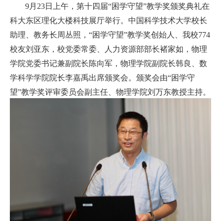
9
月
23
日上午，第十四届“困学守望”教学奖颁奖典礼在
招生就业
科大东区理化大楼科技展厅举行。中国科学技术大学校长
助理、教务长周丛照，“困学守望”教学奖创始人、我校
774
信息公开
校友刘亚东，校党委常委、人力资源部部长褚家如，物理
资料下载
学院党委书记兼副院长陈向军，物理学院副院长韩良、数
学科学学院院长李嘉禹出席颁奖会。颁奖会由“困学守
用印审批
望”教学奖评审委员会副主任、物理学院刘万东教授主持。