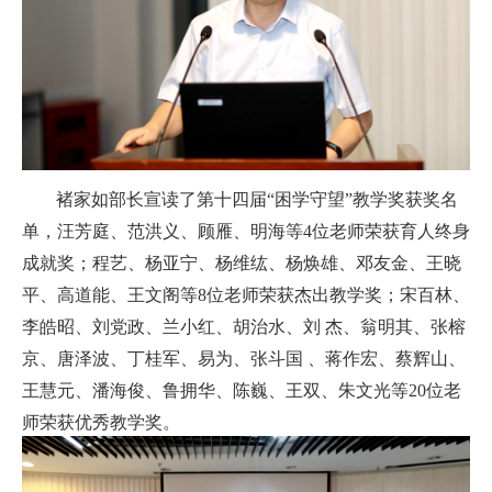
褚家如部长宣读了第十四届“困学守望”教学奖获奖名
单，汪芳庭、范洪义、顾雁、明海等
4
位老师荣获育人终身
成就奖；程艺、杨亚宁、杨维纮、杨焕雄、邓友金、王晓
平、高道能、王文阁等
8
位老师荣获杰出教学奖；宋百林、
李皓昭、刘党政、兰小红、胡治水、刘 杰、翁明其、张榕
京、唐泽波、丁桂军、易为、张斗国 、蒋作宏、蔡辉山、
王慧元、潘海俊、鲁拥华、陈巍、王双、朱文光等
20
位老
师荣获优秀教学奖。